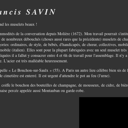
rancis SAVIN
end les muselets beaux !
modités de la conversation depuis Molière (1672). Mon travail pourrait s'intitu
vec de nombreux débouchés (choses aussi rares que la précédente) muselets de ch
tégories: ordinaires, de style, de bébés, d'handicapés, de chœur, collectives, mo
mobile (italien). Elles sont pour la plupart fabriquées avec un seul muselet très 
iquées il a fallut y consacrer entre 4 et 6h de travail pour l'assemblage. Il n'y a
ée. L'acier est très malléable heureusement.
appelle « Le Bouchon-sur-Saulx » (55). A Paris un autre lieu célèbre bien sis de
cimetière est enterré. Il est urgent d'attendre le pot au feu (l'urne).
n coiffe le bouchon des bouteilles de champagne, de mousseux, de cidre, de bièr
aise percée appelée aussi Montauban ou garde-robe.